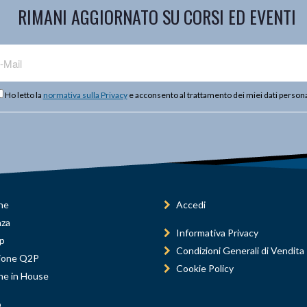
RIMANI AGGIORNATO SU CORSI ED EVENTI
Ho letto la
normativa sulla Privacy
e acconsento al trattamento dei miei dati persona
ne
Accedi
nza
Informativa Privacy
p
Condizioni Generali di Vendita
ione Q2P
Cookie Policy
ne in House
o