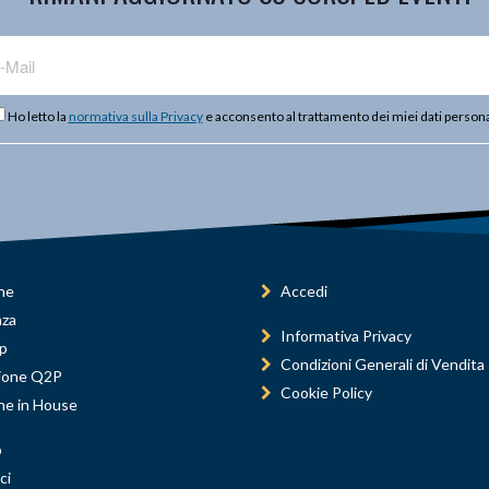
Ho letto la
normativa sulla Privacy
e acconsento al trattamento dei miei dati persona
ne
Accedi
nza
Informativa Privacy
p
Condizioni Generali di Vendita
ione Q2P
Cookie Policy
ne in House
o
ci