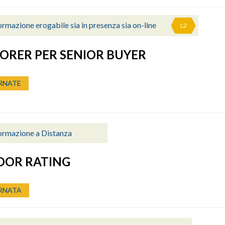
rmazione erogabile sia in presenza sia on-line
L2
ORER PER SENIOR BUYER
RNATE
ormazione a Distanza
DOR RATING
RNATA