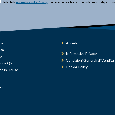
Ho letto la
normativa sulla Privacy
e acconsento al trattamento dei miei dati persona
ne
Accedi
nza
Informativa Privacy
p
Condizioni Generali di Vendita
ione Q2P
Cookie Policy
ne in House
o
ci