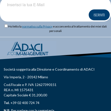
ISCRIVITI
Ho letto la
normativa sulla Privacy
e acconsento al trattamento dei miei dati
personali
Società soggetta alla Direzione e Coordinamento di ADACI
Via Imperia, 2 - 20142 Milano
Cod.Fiscale e P. IVA 12627390151
REA n. MI 1575431
Capitale Sociale € 31.200,00
Tel.
+39 02 400 724 74
N.B.
Per parlare con la segreteria