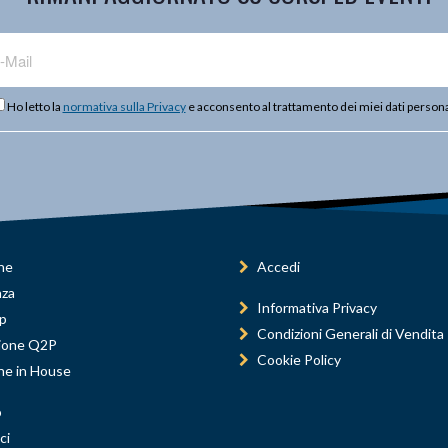
Ho letto la
normativa sulla Privacy
e acconsento al trattamento dei miei dati persona
ne
Accedi
nza
Informativa Privacy
p
Condizioni Generali di Vendita
ione Q2P
Cookie Policy
ne in House
o
ci