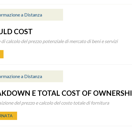
ormazione a Distanza
ULD COST
 di calcolo del prezzo potenziale di mercato di beni e servizi
ormazione a Distanza
AKDOWN E TOTAL COST OF OWNERSHI
zione del prezzo e calcolo del costo totale di fornitura
RNATA