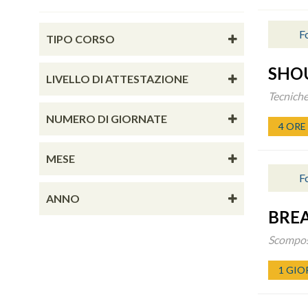
F
TIPO CORSO
SHO
LIVELLO DI ATTESTAZIONE
Tecniche
NUMERO DI GIORNATE
4 ORE
MESE
F
ANNO
BRE
Scomposi
1 GIO