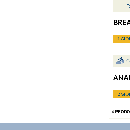
Fo
BRE
1 GIO
C
ANAL
2 GIO
4 PRODO