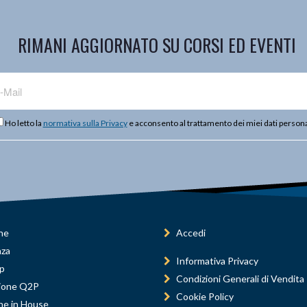
RIMANI AGGIORNATO SU CORSI ED EVENTI
Ho letto la
normativa sulla Privacy
e acconsento al trattamento dei miei dati persona
ne
Accedi
nza
Informativa Privacy
p
Condizioni Generali di Vendita
ione Q2P
Cookie Policy
ne in House