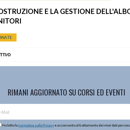
OSTRUZIONE E LA GESTIONE DELL'ALB
NITORI
RNATE
TTI/O
RIMANI AGGIORNATO SU CORSI ED EVENTI
Ho letto la
normativa sulla Privacy
e acconsento al trattamento dei miei dati persona