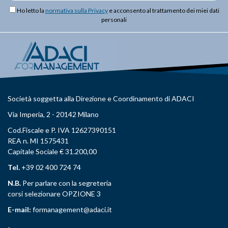
Ho letto la
normativa sulla Privacy
e acconsento al trattamento dei miei dati
personali
Società soggetta alla Direzione e Coordinamento di ADACI
Via Imperia, 2 - 20142 Milano
Cod.Fiscale e P. IVA 12627390151
REA n. MI 1575431
Capitale Sociale € 31.200,00
Tel.
+39 02 400 724 74
N.B.
Per parlare con la segreteria
corsi selezionare OPZIONE 3
E-mail:
formanagement@adaci.it