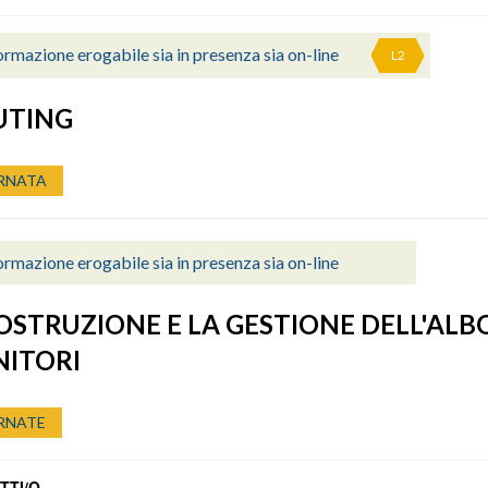
rmazione erogabile sia in presenza sia on-line
L2
UTING
RNATA
rmazione erogabile sia in presenza sia on-line
OSTRUZIONE E LA GESTIONE DELL'ALB
NITORI
RNATE
TTI/O