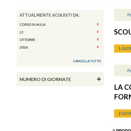
Fo
ATTUALMENTE ACQUISTI DA:
CORSO IN AULA
SCO
L2
OTTOBRE
2026
1 GIO
CANCELLA TUTTO
Fo
NUMERO DI GIORNATE
LA C
FOR
2 GIO
2 PRODO