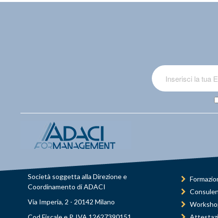
Società soggetta alla Direzione e
Formazio
Coordinamento di ADACI
Consule
Via Imperia, 2 - 20142 Milano
Worksho
Cod.Fiscale e P. IVA 12627390151
Attestaz