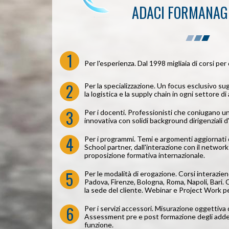
ADACI FORMANA
1
Per l'esperienza. Dal 1998 migliaia di corsi per 
2
Per la specializzazione. Un focus esclusivo sug
la logistica e la supply chain in ogni settore d
3
Per i docenti. Professionisti che coniugano u
innovativa con solidi background dirigenziali d
4
Per i programmi. Temi e argomenti aggiornati 
School partner, dall'interazione con il network
proposizione formativa internazionale.
5
Per le modalità di erogazione. Corsi interaziend
Padova, Firenze, Bologna, Roma, Napoli, Bari. 
la sede del cliente. Webinar e Project Work p
6
Per i servizi accessori. Misurazione oggettiva d
Assessment pre e post formazione degli addett
funzione.