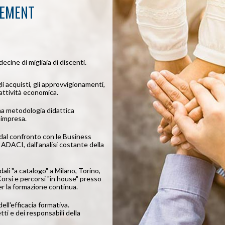
GEMENT
decine di migliaia di discenti.
li acquisti, gli approvvigionamenti,
i attività economica.
na metodologia didattica
'impresa.
dal confronto con le Business
 ADACI, dall'analisi costante della
ali "a catalogo" a Milano, Torino,
Corsi e percorsi "in house" presso
er la formazione continua.
ell'efficacia formativa.
i e dei responsabili della