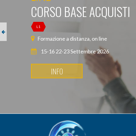
CORSO BASE ACQUISTI
L1
Formazione a distanza, on line
15-16 22-23 Settembre 2026
INFO