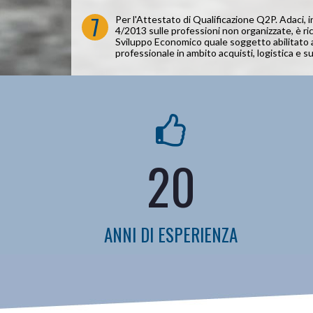
7
Per l'Attestato di Qualificazione Q2P. Adaci, i
4/2013 sulle professioni non organizzate, è ri
Sviluppo Economico quale soggetto abilitato a 
professionale in ambito acquisti, logistica e s
20
ANNI DI ESPERIENZA