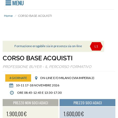
MENU
Home
/
CORSO BASE ACQUISTI
PERCORSI
Formazione erogabile sia in presenza sia on-line
L1
CORSO BASE ACQUISTI
PROFESSIONE BUYER - IL PERCORSO FORMATIVO
4 GIORNATE
ON-LINE E/O MILANO (VIA IMPERIA 2)
10-11 17-18 NOVEMBRE 2026
ORE 08:45-12:45 E 13:30-17:30
PREZZO NON SOCI ADACI
PREZZO SOCI ADACI
1.900,00 €
1.600,00 €