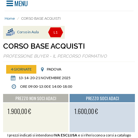
MENU
Home
/
CORSO BASE ACQUISTI
Corso in Aula
L1
CORSO BASE ACQUISTI
PROFESSIONE BUYER - IL PERCORSO FORMATIVO
4 GIORNATE
PADOVA
13-14- 20-21 NOVEMBRE 2025
ORE 09:00-13:00 E 14:00-18:00
PREZZO NON SOCI ADACI
PREZZO SOCI ADACI
1.900,00 €
1.600,00 €
I prezzi indicati si intendono
IVA ESCLUSA
e si riferiscono a corsi a catalogo