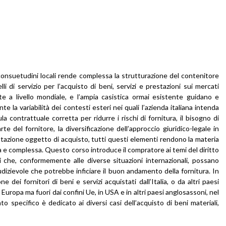
 e consuetudini locali rende complessa la strutturazione del contenitore
lli di servizio per l’acquisto di beni, servizi e prestazioni sui mercati
ute a livello mondiale, e l’ampia casistica ormai esistente guidano e
e la variabilità dei contesti esteri nei quali l’azienda italiana intenda
a contrattuale corretta per ridurre i rischi di fornitura, il bisogno di
e del fornitore, la diversificazione dell’approccio giuridico-legale in
estazione oggetto di acquisto, tutti questi elementi rendono la materia
a e complessa. Questo corso introduce il compratore ai temi del diritto
ti che, conformemente alle diverse situazioni internazionali, possano
dizievole che potrebbe inficiare il buon andamento della fornitura. In
e dei fornitori di beni e servizi acquistati dall’Italia, o da altri paesi
n Europa ma fuori dai confini Ue, in USA e in altri paesi anglosassoni, nel
 specifico è dedicato ai diversi casi dell’acquisto di beni materiali,