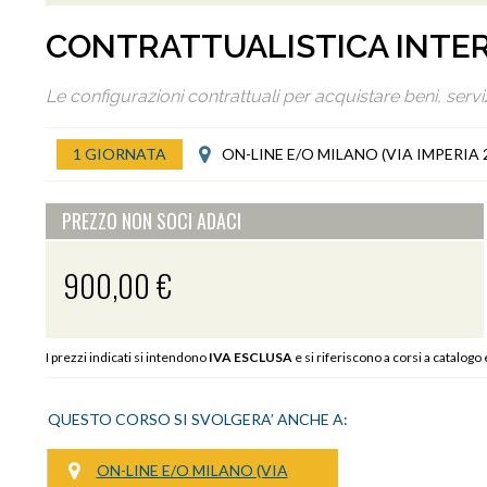
CONTRATTUALISTICA INTE
Le configurazioni contrattuali per acquistare beni, serviz
1 GIORNATA
ON-LINE E/O MILANO (VIA IMPERIA 
PREZZO NON SOCI ADACI
900,00 €
I prezzi indicati si intendono
IVA ESCLUSA
e si riferiscono a corsi a catalogo
QUESTO CORSO SI SVOLGERA’ ANCHE A:
ON-LINE E/O MILANO (VIA