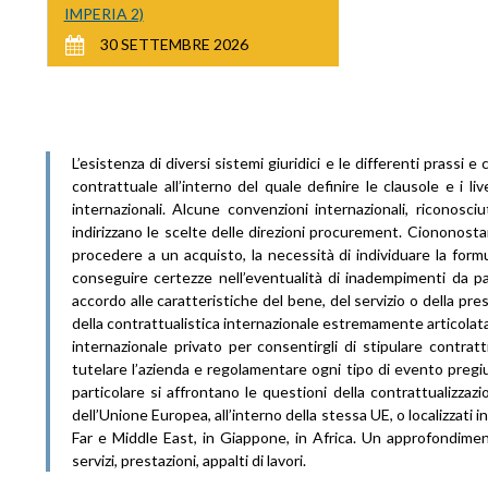
IMPERIA 2)
30 SETTEMBRE 2026
L’esistenza di diversi sistemi giuridici e le differenti prassi
contrattuale all’interno del quale definire le clausole e i live
internazionali. Alcune convenzioni internazionali, riconosci
indirizzano le scelte delle direzioni procurement. Ciononostant
procedere a un acquisto, la necessità di individuare la formul
conseguire certezze nell’eventualità di inadempimenti da part
accordo alle caratteristiche del bene, del servizio o della pr
della contrattualistica internazionale estremamente articolat
internazionale privato per consentirgli di stipulare contrat
tutelare l’azienda e regolamentare ogni tipo di evento pregiu
particolare si affrontano le questioni della contrattualizzazion
dell’Unione Europea, all’interno della stessa UE, o localizzati i
Far e Middle East, in Giappone, in Africa. Un approfondimento
servizi, prestazioni, appalti di lavori.