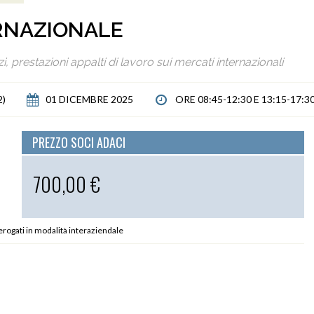
RNAZIONALE
i, prestazioni appalti di lavoro sui mercati internazionali
2)
01 DICEMBRE 2025
ORE 08:45-12:30 E 13:15-17:3
PREZZO SOCI ADACI
700,00 €
 erogati in modalità interaziendale