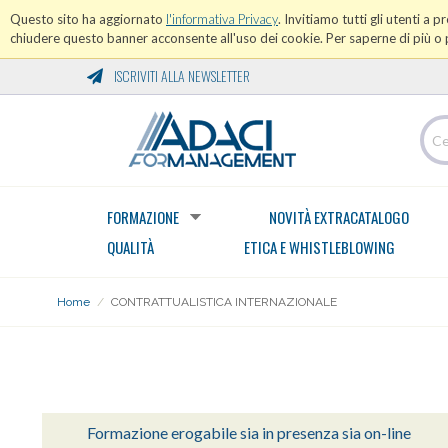
Questo sito ha aggiornato
l'informativa Privacy
. Invitiamo tutti gli utenti a 
chiudere questo banner acconsente all'uso dei cookie. Per saperne di più o p
ISCRIVITI ALLA NEWSLETTER
FORMAZIONE
NOVITÀ EXTRACATALOGO
QUALITÀ
ETICA E WHISTLEBLOWING
Home
/
CONTRATTUALISTICA INTERNAZIONALE
AREA CONTRATTUALISTICA
Formazione erogabile sia in presenza sia on-line