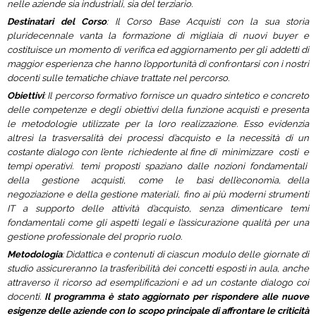
nelle aziende sia industriali, sia del terziario.
Destinatari del Corso
: Il Corso Base Acquisti con la sua storia
pluridecennale vanta la formazione di migliaia di nuovi buyer e
costituisce un momento di verifica ed aggiornamento per gli addetti di
maggior esperienza che hanno l’opportunità di confrontarsi con i nostri
docenti sulle tematiche chiave trattate nel percorso.
Obiettivi
: Il percorso formativo fornisce un quadro sintetico e concreto
delle competenze e degli obiettivi della funzione acquisti e presenta
le metodologie utilizzate per la loro realizzazione. Esso evidenzia
altresì la trasversalità dei processi d’acquisto e la necessità di un
costante dialogo con l’ente richiedente al fine di minimizzare costi e
tempi operativi. temi proposti spaziano dalle nozioni fondamentali
della gestione acquisti, come le basi dell’economia, della
negoziazione e della gestione materiali, fino ai più moderni strumenti
IT a supporto delle attività d’acquisto, senza dimenticare temi
fondamentali come gli aspetti legali e l’assicurazione qualità per una
gestione professionale del proprio ruolo.
Metodologia
: Didattica e contenuti di ciascun modulo delle giornate di
studio assicureranno la trasferibilità dei concetti esposti in aula, anche
attraverso il ricorso ad esemplificazioni e ad un costante dialogo coi
docenti.
Il programma è stato aggiornato per rispondere alle nuove
esigenze delle aziende con lo scopo principale di affrontare le criticità