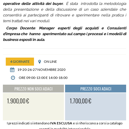
operative delle attività dei buyer.
È stata introdotta la metodologia
della presentazione e della discussione di un caso aziendale che
consentirà ai partecipanti di ritrovare e sperimentare nella pratica i
temi trattati nei vari moduli.
Corpo Docente
:
Manager esperti degli acquisti e Consulenti
d’impresa che hanno sperimentato sul campo i processi e i modelli di
business esposti in aula.
4 GIORNATE
ON LINE
19-20-26-27 NOVEMBRE 2020
ORE 09:00-13:00 E 14:00-18:00
PREZZO NON SOCI ADACI
PREZZO SOCI ADACI
1.900,00 €
1.700,00 €
I prezzi indicati si intendono
IVA ESCLUSA
e si riferiscono a corsi a catalogo
erogati in modalità interaziendale