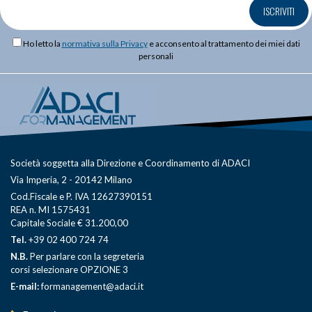
ISCRIVITI
Ho letto la
normativa sulla Privacy
e acconsento al trattamento dei miei dati
personali
Società soggetta alla Direzione e Coordinamento di ADACI
Via Imperia, 2 - 20142 Milano
Cod.Fiscale e P. IVA 12627390151
REA n. MI 1575431
Capitale Sociale € 31.200,00
Tel.
+39 02 400 724 74
N.B.
Per parlare con la segreteria
corsi selezionare OPZIONE 3
E-mail:
formanagement@adaci.it