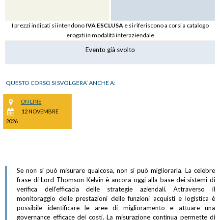
I prezzi indicati si intendono
IVA ESCLUSA
e si riferiscono a corsi a catalogo
erogati in modalità interaziendale
Evento già svolto
QUESTO CORSO SI SVOLGERA’ ANCHE A:
ON LINE
12 NOVEMBRE
2026
Se non si può misurare qualcosa, non si può migliorarla. La celebre
frase di Lord Thomson Kelvin è ancora oggi alla base dei sistemi di
verifica dell’efficacia delle strategie aziendali. Attraverso il
monitoraggio delle prestazioni delle funzioni acquisti e logistica è
possibile identificare le aree di miglioramento e attuare una
governance efficace dei costi. La misurazione continua permette di