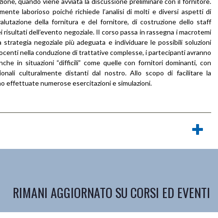
iazione, quando viene avviata la discussione preliminare con il fornitore.
ente laborioso poiché richiede l’analisi di molti e diversi aspetti di
alutazione della fornitura e del fornitore, di costruzione dello staff
 risultati dell’evento negoziale. Il corso passa in rassegna i macrotemi
a strategia negoziale più adeguata e individuare le possibili soluzioni
 docenti nella conduzione di trattative complesse, i partecipanti avranno
e in situazioni “difficili” come quelle con fornitori dominanti, con
ionali culturalmente distanti dal nostro. Allo scopo di facilitare la
o effettuate numerose esercitazioni e simulazioni.
RIMANI AGGIORNATO SU CORSI ED EVENTI