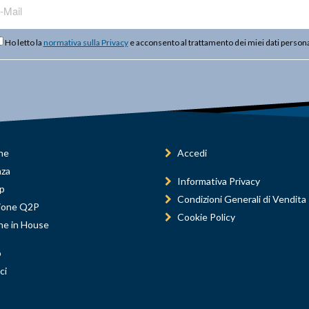
Ho letto la
normativa sulla Privacy
e acconsento al trattamento dei miei dati persona
ne
Accedi
nza
Informativa Privacy
p
Condizioni Generali di Vendita
ione Q2P
Cookie Policy
ne in House
o
ci