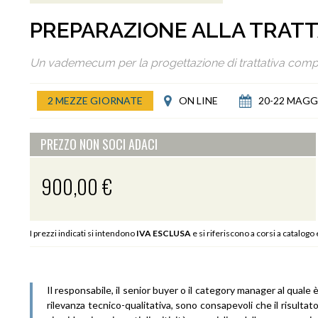
PREPARAZIONE ALLA TRATT
Un vademecum per la progettazione di trattativa comp
2 MEZZE GIORNATE
ON LINE
20-22 MAGG
PREZZO NON SOCI ADACI
900,00 €
I prezzi indicati si intendono
IVA ESCLUSA
e si riferiscono a corsi a catalogo
Il responsabile, il senior buyer o il category manager al quale è
rilevanza tecnico-qualitativa, sono consapevoli che il risulta