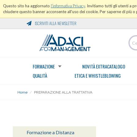
Questo sito ha aggiornato
l'informativa Privacy
. Invitiamo tutti gli utenti a 
chiudere questo banner acconsente all'uso dei cookie. Per saperne di più o p
ISCRIVITI ALLA NEWSLETTER
FORMAZIONE
NOVITÀ EXTRACATALOGO
QUALITÀ
ETICA E WHISTLEBLOWING
Home
/
PREPARAZIONE ALLA TRATTATIVA
AREA NEGOZIAZIONE - TRATTATIVA
Formazione a Distanza