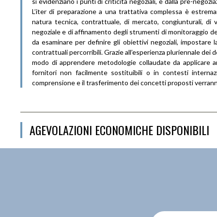
si evidenziano i punti di criticità negoziali, e dalla pre-negoz
L’iter di preparazione a una trattativa complessa è estremam
natura tecnica, contrattuale, di mercato, congiunturali, di v
negoziale e di affinamento degli strumenti di monitoraggio dei
da esaminare per definire gli obiettivi negoziali, impostare l
contrattuali percorribili. Grazie all’esperienza pluriennale dei
modo di apprendere metodologie collaudate da applicare anch
fornitori non facilmente sostituibili o in contesti internaz
comprensione e il trasferimento dei concetti proposti verrann
AGEVOLAZIONI ECONOMICHE DISPONIBILI