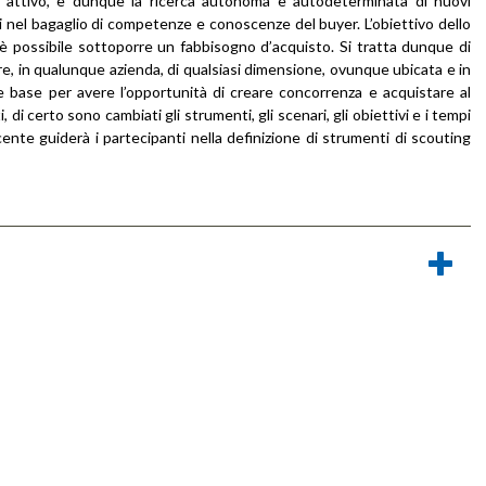
ng attivo, e dunque la ricerca autonoma e autodeterminata di nuovi
ili nel bagaglio di competenze e conoscenze del buyer. L’obiettivo dello
 è possibile sottoporre un fabbisogno d’acquisto. Si tratta dunque di
pre, in qualunque azienda, di qualsiasi dimensione, ovunque ubicata e in
e base per avere l’opportunità di creare concorrenza e acquistare al
 di certo sono cambiati gli strumenti, gli scenari, gli obiettivi e i tempi
ocente guiderà i partecipanti nella definizione di strumenti di scouting