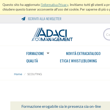
Questo sito ha aggiornato
l'informativa Privacy
. Invitiamo tutti gli utenti a 
chiudere questo banner acconsente all'uso dei cookie. Per saperne di più o p
ISCRIVITI ALLA NEWSLETTER
FORMAZIONE
NOVITÀ EXTRACATALOGO
QUALITÀ
ETICA E WHISTLEBLOWING
Home
/
SCOUTING
AREA VENDOR MANAGEMENT
Formazione erogabile sia in presenza sia on-line