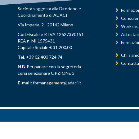
Società soggetta alla Direzione e
Formazio
Coordinamento di ADACI
Consule
Via Imperia, 2 - 20142 Milano
Worksho
Cod.Fiscale e P. IVA 12627390151
Attestaz
REA n. MI 1575431
Formazio
Capitale Sociale € 31.200,00
Chi siam
Tel.
+39 02 400 724 74
Contatta
N.B.
Per parlare con la segreteria
corsi selezionare OPZIONE 3
E-mail:
formanagement@adaci.it