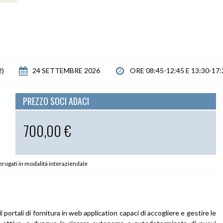
2)
24 SETTEMBRE 2026
ORE 08:45-12:45 E 13:30-17:
PREZZO SOCI ADACI
700,00 €
 erogati in modalità interaziendale
 portali di fornitura in web application capaci di accogliere e gestire le