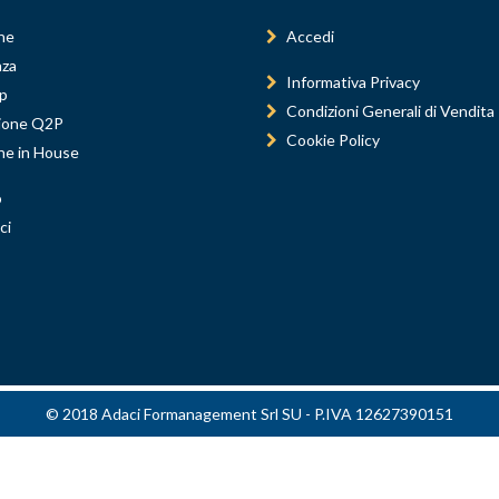
ne
Accedi
nza
Informativa Privacy
p
Condizioni Generali di Vendita
ione Q2P
Cookie Policy
ne in House
o
ci
© 2018 Adaci Formanagement Srl SU - P.IVA 12627390151