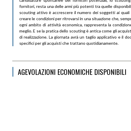
candidature spontanee dei fornitori potenziali, lo scouti
fornitori, resta una delle armi più potenti tra quelle disponib
scouting attivo è accrescere il numero dei soggetti ai quali
creare le condizioni per ritrovarsi in una situazione che, sem
ogni ambito di attività economica, rappresenta la condizion
meglio. E se la pratica dello scouting è antica come gli acquisti,
di realizzazione. La giornata avrà un taglio applicativo e il d
specifici per gli acquisti che trattano quotidianamente.
AGEVOLAZIONI ECONOMICHE DISPONIBILI