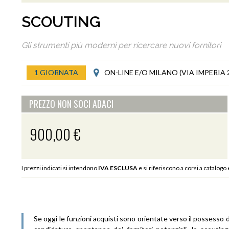
SCOUTING
Gli strumenti più moderni per ricercare nuovi fornitori
1 GIORNATA
ON-LINE E/O MILANO (VIA IMPERIA 
PREZZO NON SOCI ADACI
900,00 €
I prezzi indicati si intendono
IVA ESCLUSA
e si riferiscono a corsi a catalogo
Se oggi le funzioni acquisti sono orientate verso il possesso di