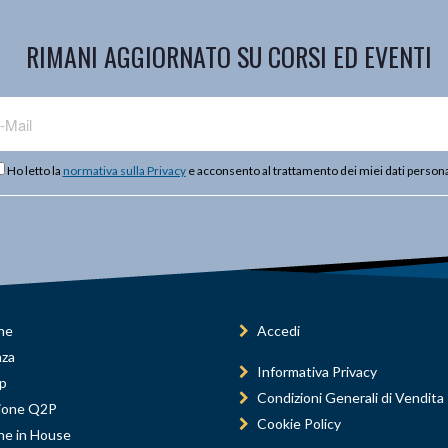
RIMANI AGGIORNATO SU CORSI ED EVENTI
Ho letto la
normativa sulla Privacy
e acconsento al trattamento dei miei dati persona
ne
Accedi
nza
Informativa Privacy
p
Condizioni Generali di Vendita
ione Q2P
Cookie Policy
ne in House