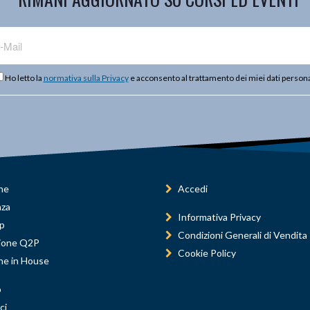
Ho letto la
normativa sulla Privacy
e acconsento al trattamento dei miei dati persona
ne
Accedi
nza
Informativa Privacy
p
Condizioni Generali di Vendita
ione Q2P
Cookie Policy
ne in House
o
ci