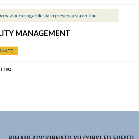
rmazione erogabile sia in presenza sia on-line
ILITY MANAGEMENT
RNATE
TTI/O
RIMANI AGGIORNATO SU CORSI ED EVENTI