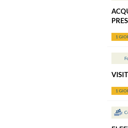
ACQU
PRES
1 GIO
Fo
VISI
1 GIO
C