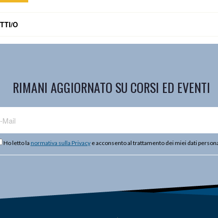
TTI/O
RIMANI AGGIORNATO SU CORSI ED EVENTI
Ho letto la
normativa sulla Privacy
e acconsento al trattamento dei miei dati persona