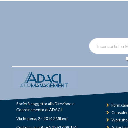
Società soggetta alla Direzione e
Formazio
Coordinamento di ADACI
Consule
Via Imperia, 2 - 20142 Milano
Worksho
Cod.Fiscale e P. IVA 12627390151
Attestaz