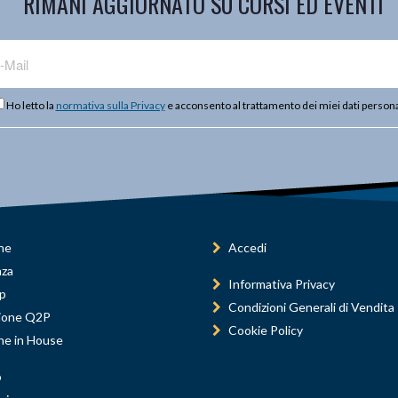
RIMANI AGGIORNATO SU CORSI ED EVENTI
Ho letto la
normativa sulla Privacy
e acconsento al trattamento dei miei dati persona
ne
Accedi
nza
Informativa Privacy
p
Condizioni Generali di Vendita
ione Q2P
Cookie Policy
ne in House
o