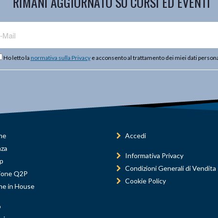
RIMANI AGGIORNATO SU CORSI ED EVENTI
Ho letto la
normativa sulla Privacy
e acconsento al trattamento dei miei dati persona
ne
Accedi
nza
Informativa Privacy
p
Condizioni Generali di Vendita
ione Q2P
Cookie Policy
ne in House
o