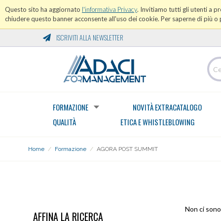
Questo sito ha aggiornato
l'informativa Privacy
. Invitiamo tutti gli utenti a 
chiudere questo banner acconsente all'uso dei cookie. Per saperne di più o p
ISCRIVITI ALLA NEWSLETTER
FORMAZIONE
NOVITÀ EXTRACATALOGO
QUALITÀ
ETICA E WHISTLEBLOWING
Home
/
Formazione
/
AGORA POST SUMMIT
AGORA POST SUMMIT
Non ci sono 
AFFINA LA RICERCA