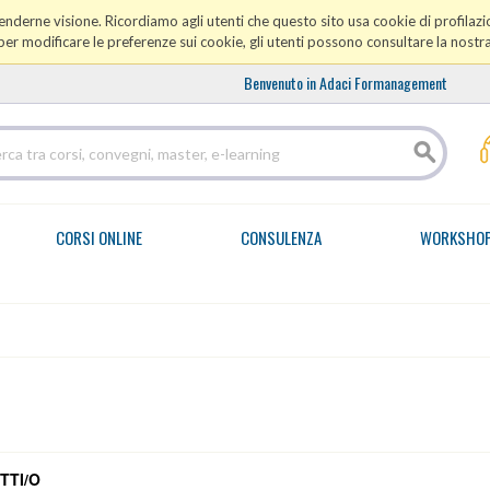
prenderne visione. Ricordiamo agli utenti che questo sito usa cookie di profilazio
er modificare le preferenze sui cookie, gli utenti possono consultare la nostr
Benvenuto in Adaci Formanagement
CORSI ONLINE
CONSULENZA
WORKSHO
TTI/O