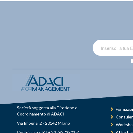
Società soggetta alla Direzione e
Formazio
Coordinamento di ADACI
Consule
Via Imperia, 2 - 20142 Milano
Worksho
Cod.Fiscale e P. IVA 12627390151
Attestaz