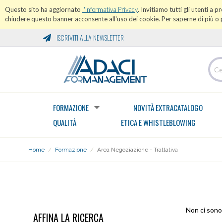
Questo sito ha aggiornato
l'informativa Privacy
. Invitiamo tutti gli utenti a 
chiudere questo banner acconsente all'uso dei cookie. Per saperne di più o p
ISCRIVITI ALLA NEWSLETTER
FORMAZIONE
NOVITÀ EXTRACATALOGO
QUALITÀ
ETICA E WHISTLEBLOWING
Home
/
Formazione
/
Area Negoziazione - Trattativa
AREA NEGOZIAZIONE - TRATTATIVA
Non ci sono 
AFFINA LA RICERCA