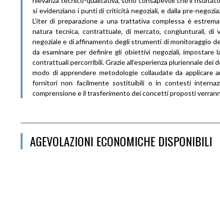
rilevanza tecnico-qualitativa, sono consapevoli che il risulta
si evidenziano i punti di criticità negoziali, e dalla pre-negoz
L’iter di preparazione a una trattativa complessa è estremam
natura tecnica, contrattuale, di mercato, congiunturali, di v
negoziale e di affinamento degli strumenti di monitoraggio dei
da esaminare per definire gli obiettivi negoziali, impostare l
contrattuali percorribili. Grazie all’esperienza pluriennale dei
modo di apprendere metodologie collaudate da applicare anch
fornitori non facilmente sostituibili o in contesti internaz
comprensione e il trasferimento dei concetti proposti verrann
AGEVOLAZIONI ECONOMICHE DISPONIBILI