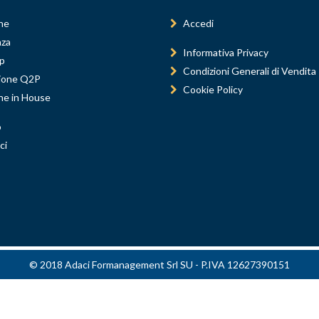
ne
Accedi
nza
Informativa Privacy
p
Condizioni Generali di Vendita
ione Q2P
Cookie Policy
ne in House
o
ci
© 2018 Adaci Formanagement Srl SU - P.IVA 12627390151