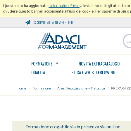
Questo sito ha aggiornato
l'informativa Privacy
. Invitiamo tutti gli utenti a 
chiudere questo banner acconsente all'uso dei cookie. Per saperne di più o p
ISCRIVITI ALLA NEWSLETTER
FORMAZIONE
NOVITÀ EXTRACATALOGO
QUALITÀ
ETICA E WHISTLEBLOWING
Home
/
Formazione
/
Area Negoziazione - Trattativa
/
PREPARAZI
AREA NEGOZIAZIONE - TRATTATIVA
Formazione erogabile sia in presenza sia on-line