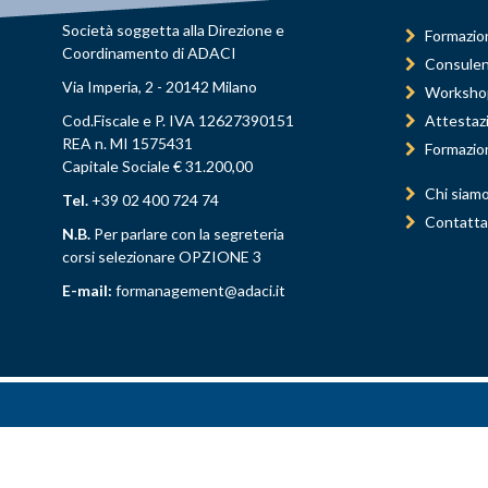
Società soggetta alla Direzione e
Formazio
Coordinamento di ADACI
Consule
Via Imperia, 2 - 20142 Milano
Worksho
Cod.Fiscale e P. IVA 12627390151
Attestaz
REA n. MI 1575431
Formazio
Capitale Sociale € 31.200,00
Chi siam
Tel.
+39 02 400 724 74
Contatta
N.B.
Per parlare con la segreteria
corsi selezionare OPZIONE 3
E-mail:
formanagement@adaci.it