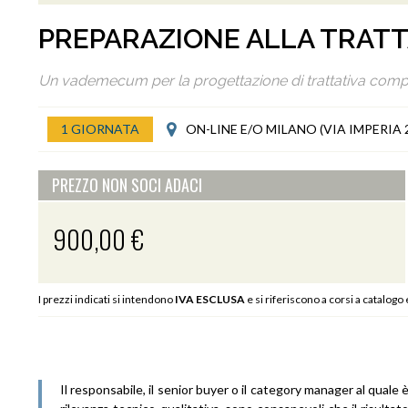
PREPARAZIONE ALLA TRATT
Un vademecum per la progettazione di trattativa comp
1 GIORNATA
ON-LINE E/O MILANO (VIA IMPERIA 
PREZZO NON SOCI ADACI
900,00 €
I prezzi indicati si intendono
IVA ESCLUSA
e si riferiscono a corsi a catalogo
Il responsabile, il senior buyer o il category manager al quale è