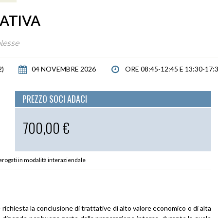
ATIVA
lesse
2)
04 NOVEMBRE 2026
ORE 08:45-12:45 E 13:30-17:
PREZZO SOCI ADACI
700,00 €
 erogati in modalità interaziendale
 richiesta la conclusione di trattative di alto valore economico o di alta