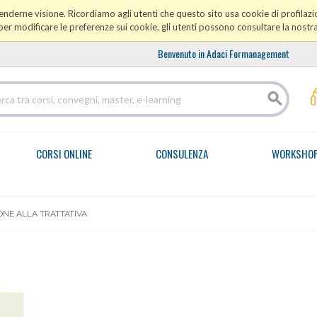
prenderne visione. Ricordiamo agli utenti che questo sito usa cookie di profilazio
er modificare le preferenze sui cookie, gli utenti possono consultare la nostr
Benvenuto in Adaci Formanagement
CORSI ONLINE
CONSULENZA
WORKSHO
ONE ALLA TRATTATIVA