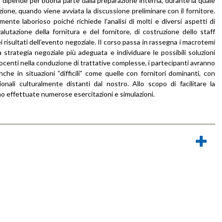
to dipende per buona parte dalla preparazione interna, durante la quale
iazione, quando viene avviata la discussione preliminare con il fornitore.
ente laborioso poiché richiede l’analisi di molti e diversi aspetti di
alutazione della fornitura e del fornitore, di costruzione dello staff
 risultati dell’evento negoziale. Il corso passa in rassegna i macrotemi
a strategia negoziale più adeguata e individuare le possibili soluzioni
 docenti nella conduzione di trattative complesse, i partecipanti avranno
e in situazioni “difficili” come quelle con fornitori dominanti, con
ionali culturalmente distanti dal nostro. Allo scopo di facilitare la
o effettuate numerose esercitazioni e simulazioni.