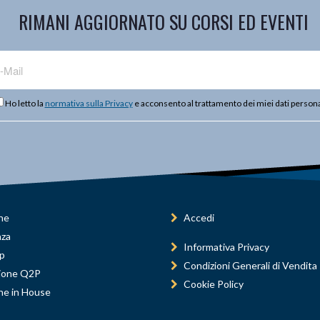
RIMANI AGGIORNATO SU CORSI ED EVENTI
Ho letto la
normativa sulla Privacy
e acconsento al trattamento dei miei dati persona
ne
Accedi
nza
Informativa Privacy
p
Condizioni Generali di Vendita
ione Q2P
Cookie Policy
ne in House