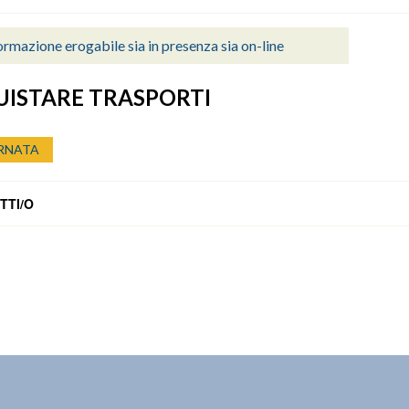
rmazione erogabile sia in presenza sia on-line
ISTARE TRASPORTI
RNATA
TTI/O