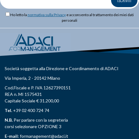
ISCRIVITI
Ho letto la
normativa sulla Privacy
e acconsento al trattamento dei miei dati
personali
Società soggetta alla Direzione e Coordinamento di ADACI
Via Imperia, 2 - 20142 Milano
Cod.Fiscale e P. IVA 12627390151
REA n. MI 1575431
Capitale Sociale € 31.200,00
Tel.
+39 02 400 724 74
N.B.
Per parlare con la segreteria
corsi selezionare OPZIONE 3
E-mail:
formanagement@adaci.it