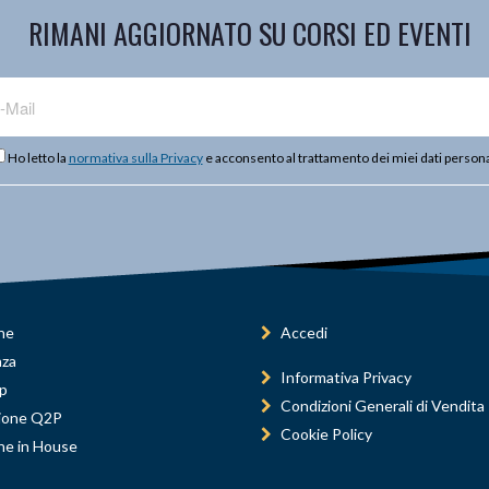
RIMANI AGGIORNATO SU CORSI ED EVENTI
Ho letto la
normativa sulla Privacy
e acconsento al trattamento dei miei dati persona
ne
Accedi
nza
Informativa Privacy
p
Condizioni Generali di Vendita
ione Q2P
Cookie Policy
ne in House