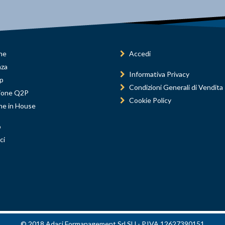
ne
Accedi
nza
Informativa Privacy
p
Condizioni Generali di Vendita
ione Q2P
Cookie Policy
ne in House
o
ci
© 2018 Adaci Formanagement Srl SU - P.IVA 12627390151