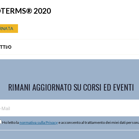
OTERMS® 2020
RNATA
TTI/O
RIMANI AGGIORNATO SU CORSI ED EVENTI
Ho letto la
normativa sulla Privacy
e acconsento al trattamento dei miei dati persona