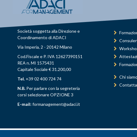
Società soggetta alla Direzione e
Formazio
Coordinamento di ADACI
Consule
Via Imperia, 2 - 20142 Milano
Worksho
Cod.Fiscale e P. IVA 12627390151
Attestaz
REA n. MI 1575431
Formazio
Capitale Sociale € 31.200,00
Chi siam
Tel.
+39 02 400 724 74
Contatta
N.B.
Per parlare con la segreteria
corsi selezionare OPZIONE 3
E-mail:
formanagement@adaci.it