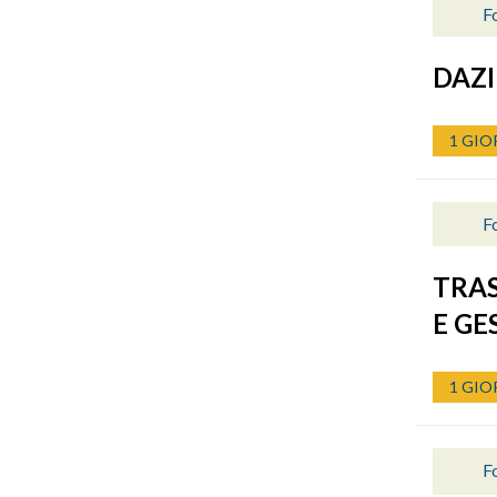
F
DAZI
1 GIO
Fo
TRAS
E G
1 GIO
F