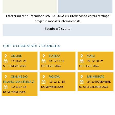
I prezzi indicati si intendono
IVA ESCLUSA
e si riferiscono a corsi a catalogo
erogati in modalità interaziendale
Evento già svolto
QUESTO CORSO SI SVOLGERA’ ANCHE A:
ON LINE
TORINO
FORLÌ
15-16 22-23
06-07 13-14
21-22-28-29
SETTEMBRE 2026
OTTOBRE 2026
OTTOBRE 2026
ON-LINE E/O
PADOVA
SAN MINIATO
MILANO (VIA IMPERIA 2)
11-12-17-18
24-25 NOVEMBRE
10-11 17-18
NOVEMBRE 2026
02-03 DICEMBRE 2026
NOVEMBRE 2026