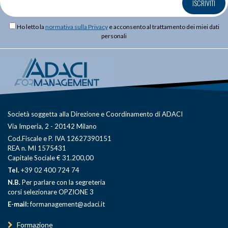
ISCRIVITI
Ho letto la
normativa sulla Privacy
e acconsento al trattamento dei miei dati
personali
Società soggetta alla Direzione e Coordinamento di ADACI
Via Imperia, 2 - 20142 Milano
Cod.Fiscale e P. IVA 12627390151
REA n. MI 1575431
Capitale Sociale € 31.200,00
Tel.
+39 02 400 724 74
N.B.
Per parlare con la segreteria
corsi selezionare OPZIONE 3
E-mail:
formanagement@adaci.it
Formazione