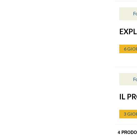
Fo
EXPL
6 GIO
Fo
IL P
3 GIO
4 PRODO