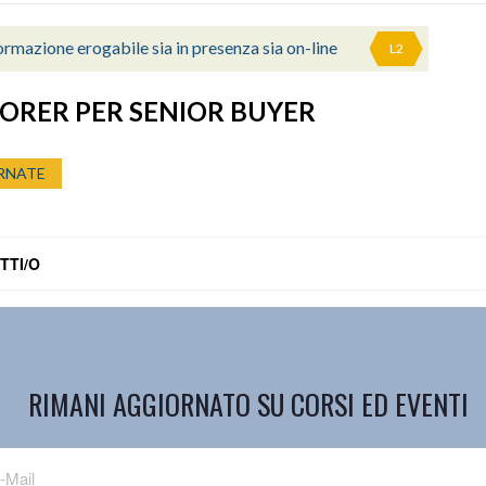
rmazione erogabile sia in presenza sia on-line
L2
ORER PER SENIOR BUYER
RNATE
TTI/O
RIMANI AGGIORNATO SU CORSI ED EVENTI