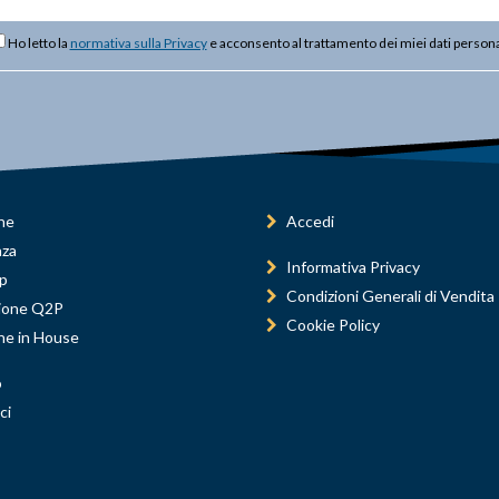
Ho letto la
normativa sulla Privacy
e acconsento al trattamento dei miei dati persona
ne
Accedi
nza
Informativa Privacy
p
Condizioni Generali di Vendita
ione Q2P
Cookie Policy
ne in House
o
ci